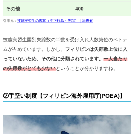
その他
400
引用元：
技能実習生の現状（不正行為・失踪）｜法務省
技能実習生国別失踪数の半数を受け入れ人数第位のベトナ
ムが占めています。しかし、
フィリピンは失踪数上位に入
っていないため、その他に分類されています。
一人当たり
の失踪数がとても少ない
ということが分かりますね。
②手堅い制度【フィリピン海外雇用庁(POEA)】