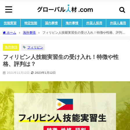
技能実習
特定技能
国内事情
海外事情
外国人採用
外国人雇用
ホーム
海外事情
フィリピン人技能実習生の受け入れ！特徴や性格、評判
は？
海外事情
フィリピン
フィリピン人技能実習生の受け入れ！特徴や性
格、評判は？
2021年11月12日
2023年1月12日