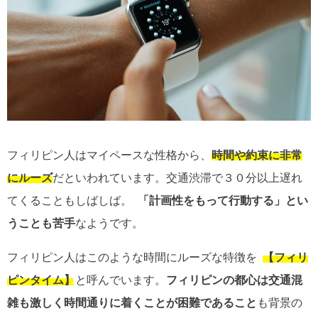
フィリピン人はマイペースな性格から、
時間や約束に非常
にルーズ
だといわれています。交通渋滞で３０分以上遅れ
てくることもしばしば。
「計画性をもって行動する」とい
うことも苦手
なようです。
フィリピン人はこのような時間にルーズな特徴を
【フィリ
ピンタイム】
と呼んでいます。
フィリピンの都心は交通混
雑も激しく時間通りに着くことが困難であること
も背景の