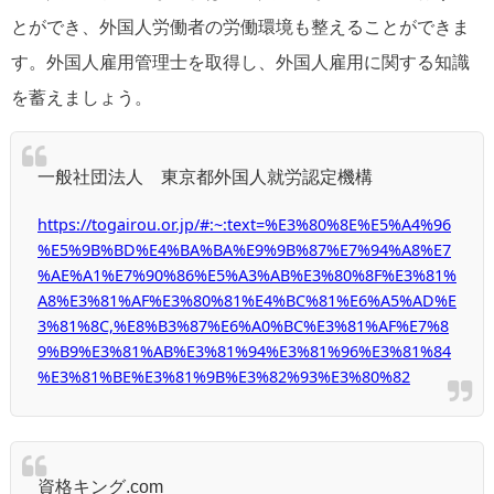
とができ、外国人労働者の労働環境も整えることができま
す。外国人雇用管理士を取得し、外国人雇用に関する知識
を蓄えましょう。
一般社団法人 東京都外国人就労認定機構
https://togairou.or.jp/#:~:text=%E3%80%8E%E5%A4%96
%E5%9B%BD%E4%BA%BA%E9%9B%87%E7%94%A8%E7
%AE%A1%E7%90%86%E5%A3%AB%E3%80%8F%E3%81%
A8%E3%81%AF%E3%80%81%E4%BC%81%E6%A5%AD%E
3%81%8C,%E8%B3%87%E6%A0%BC%E3%81%AF%E7%8
9%B9%E3%81%AB%E3%81%94%E3%81%96%E3%81%84
%E3%81%BE%E3%81%9B%E3%82%93%E3%80%82
資格キング.com