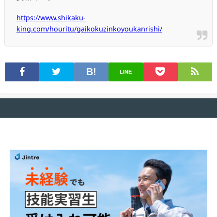
https://www.shikaku-
king.com/houritu/gaikokuzinkoyoukanrishi/
LINE