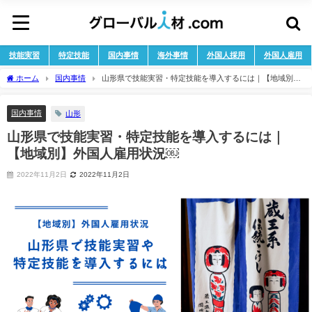
技能実習
特定技能
国内事情
海外事情
外国人採用
外国人雇用
ホーム
国内事情
山形県で技能実習・特定技能を導入するには｜【地域別】
外国人雇用状況￼
国内事情
山形
山形県で技能実習・特定技能を導入するには｜
【地域別】外国人雇用状況￼
2022年11月2日
2022年11月2日