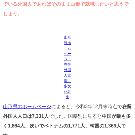
でいる外国人であればそのまま山形で就職したいと思うで
しょう。
山形
県ホ
ーム
ペー
ジ
在住
外国
人支
援、
多文
化共
生
山形県のホームページ
によると、令和3年12月末時点で
在留
外国人人口は7,331人
でした。国籍別に見ると
中国が最も多
く1,864人、次いでベトナムの1,771人、韓国の1,369人
で