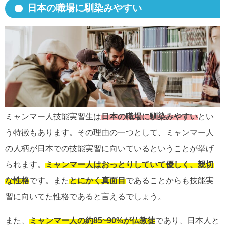
日本の職場に馴染みやすい
ミャンマー人技能実習生は
日本の職場に馴染みやすい
とい
う特徴もあります。その理由の一つとして、ミャンマー人
の人柄が日本での技能実習に向いているということが挙げ
られます。
ミャンマー人はおっとりしていて優しく、親切
な性格
です。また
とにかく真面目
であることからも技能実
習に向いてた性格であると言えるでしょう。
また、
ミャンマー人の約85~90%が仏教徒
であり、日本人と