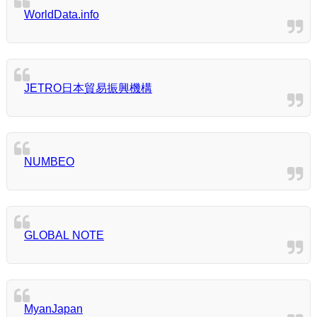
WorldData.info
JETRO日本貿易振興機構
NUMBEO
GLOBAL NOTE
MyanJapan